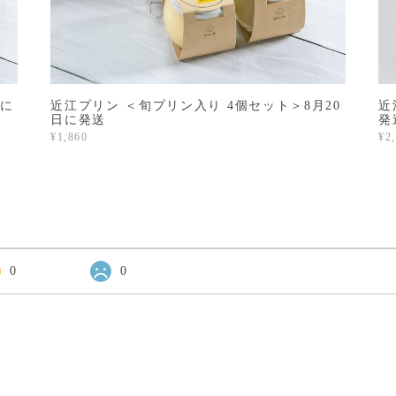
日に
近江プリン ＜旬プリン入り 4個セット＞8月20
近
日に発送
発
¥1,860
¥2
0
0