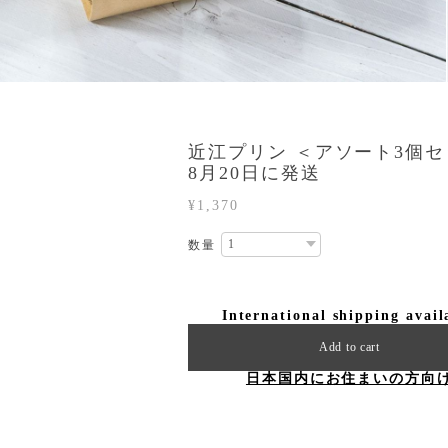
近江プリン ＜アソート3個
8月20日に発送
¥1,370
数量
International shipping avail
Add to cart
日本国内にお住まいの方向