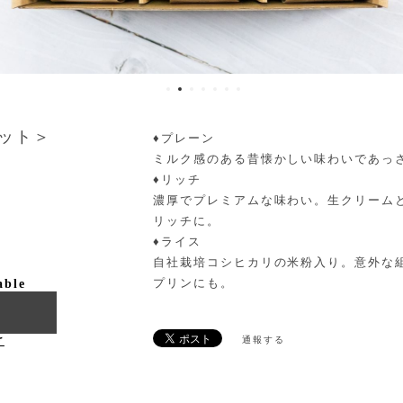
セット＞
♦プレーン
ミルク感のある昔懐かしい味わいであっ
♦リッチ
濃厚でプレミアムな味わい。生クリーム
リッチに。
♦ライス
自社栽培コシヒカリの米粉入り。意外な
プリンにも。
able
け
通報する